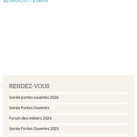
au 09/05/2017
à 08h30
Navigation
RENDEZ-VOUS
Soirée portes ouvertes 2026
Soirée Portes Ouvertes
Forum des métiers 2024
Soirée Portes Ouvertes 2023