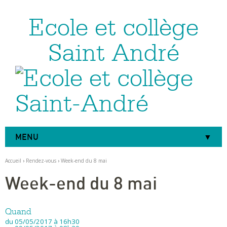
Ecole et collège
Aller
Outils
au
personnels
contenu.
|
Saint André
Aller
à
la
navigation
MENU
Accueil
›
Rendez-vous
›
Week-end du 8 mai
Week-end du 8 mai
Quand
du 05/05/2017
à 16h30