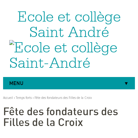
Ecole et collège
Aller
Outils
au
personnels
contenu.
|
Saint André
Aller
à
la
navigation
MENU
Accueil
›
Temps forts
›
Fête des fondateurs des Filles de la Croix
Fête des fondateurs des
Filles de la Croix