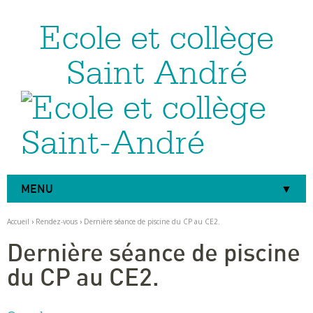
Ecole et collège
Aller
Outils
au
personnels
contenu.
|
Saint André
Aller
à
la
navigation
MENU
Accueil
›
Rendez-vous
›
Dernière séance de piscine du CP au CE2.
Dernière séance de piscine
du CP au CE2.