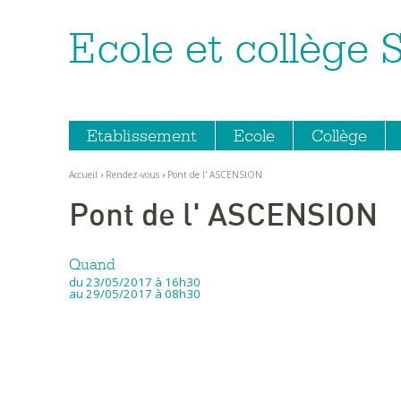
Ecole et collège 
Aller
Outils
au
personnels
contenu.
|
Aller
à
la
navigation
Etablissement
Ecole
Collège
Accueil
›
Rendez-vous
›
Pont de l' ASCENSION
Pont de l' ASCENSION
Quand
du 23/05/2017
à 16h30
au 29/05/2017
à 08h30