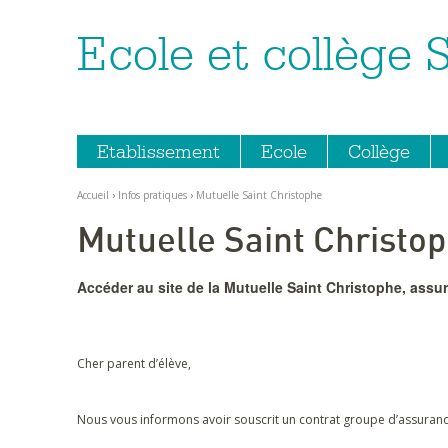
Ecole et collège 
Aller
Outils
au
personnels
contenu.
|
Aller
à
la
navigation
Etablissement
Ecole
Collège
Accueil
›
Infos pratiques
›
Mutuelle Saint Christophe
Mutuelle Saint Christo
Accéder au site de la Mutuelle Saint Christophe, assu
Cher parent d’élève,
Nous vous informons avoir souscrit un contrat groupe d’assuranc