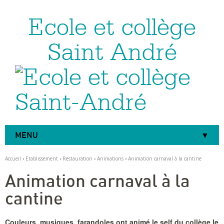
Ecole et collège
Aller
Outils
au
personnels
contenu.
|
Saint André
Aller
à
la
navigation
MENU
Accueil
›
Etablissement
›
Restauration
›
Animations
›
Animation carnaval à la cantine
Animation carnaval à la
cantine
Couleurs, musiques, farandoles ont animé le self du collège le