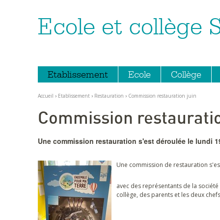
Ecole et collège 
Aller
Outils
au
personnels
contenu.
|
Aller
à
la
navigation
Etablissement
Ecole
Collège
Accueil
›
Etablissement
›
Restauration
›
Commission restauration juin
Commission restauratio
Une commission restauration s'est déroulée le lundi 1
Une commission de restauration s'est
avec des représentants de la société 
collège, des parents et les deux chef