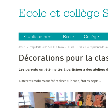
Ecole et collège 
Aller
Outils
au
personnels
contenu.
|
Aller
à
la
navigation
Etablissement
Ecole
Collège
Accueil
›
Temps forts
›
2017-2018 à l'école
›
PORTE OUVERTE aux parents de la cl
Décorations pour la cla
Les parents ont été invités à participer à des ateliers 
Différents mobiles ont été réalisés : Flocons, étoiles, sapin…