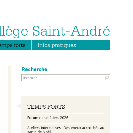
emps forts
Infos pratiques
Recherche
Navigation
TEMPS FORTS
Forum des métiers 2026
Ateliers interclasses : Des voeux accrochés au
sapin de Noêl