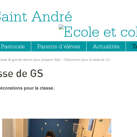
Saint André
Pastorale
Parents d'élèves
Actualités
T
asse de grande section pour préparer Noël.
›
Décorations pour la classe de GS
sse de GS
décorations pour la classe.