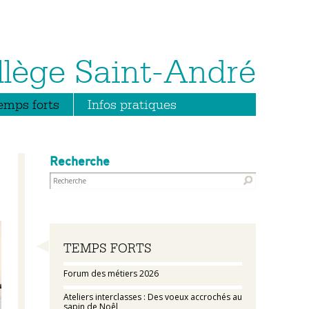
emps forts
Infos pratiques
Recherche
Navigation
TEMPS FORTS
Forum des métiers 2026
Ateliers interclasses : Des voeux accrochés au
sapin de Noêl