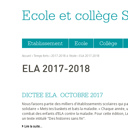
Ecole et collège 
Aller
Outils
au
personnels
contenu.
|
Aller
à
la
navigation
Etablissement
Ecole
Collège
Accueil
›
Temps forts
›
2017-2018 à l'école
›
ELA 2017-2018
ELA 2017-2018
DICTEE ELA. OCTOBRE 2017
Nous faisons partie des milliers d'établissements scolaires qui 
solidaire « Mets tes baskets et bats la maladie. » Chaque année, 
combat des enfants d’ELA contre la maladie. Pour cette édition, Le
un texte intitulé "Des histoires sans fin".
Lire la suite…