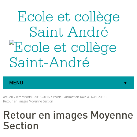
Ecole et collège
Aller
Outils
au
personnels
contenu.
|
Saint André
Aller
à
la
navigation
MENU
Accueil
›
Temps forts
›
2015-2016 à l'école
›
Animation KAPLA. Avril 2016
›
Retour en images Moyenne Section
Retour en images Moyenne
Section