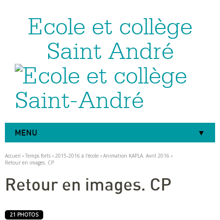
Ecole et collège
Aller
Outils
au
personnels
contenu.
|
Saint André
Aller
à
la
navigation
MENU
Accueil
›
Temps forts
›
2015-2016 à l'école
›
Animation KAPLA. Avril 2016
›
Retour en images. CP
Retour en images. CP
21 PHOTOS