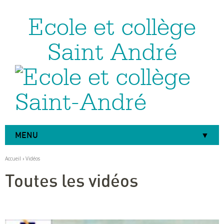
Ecole et collège
Aller
Outils
au
personnels
contenu.
|
Saint André
Aller
à
la
navigation
MENU
Accueil
›
Vidéos
Toutes les vidéos