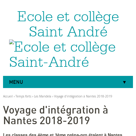
Ecole et collège
Aller
Outils
au
personnels
contenu.
|
Saint André
Aller
à
la
navigation
MENU
Accueil
›
Temps forts
›
Les Mandela
›
Voyage d'intégration à Nantes 2018-2019
Voyage d'intégration à
Nantes 2018-2019
Les classes des 4ème et 3ème prépa-pro étaient à Nantes,