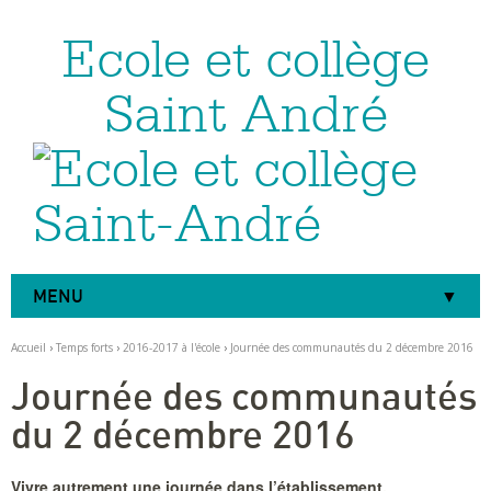
Ecole et collège
Aller
Outils
au
personnels
contenu.
|
Saint André
Aller
à
la
navigation
MENU
Accueil
›
Temps forts
›
2016-2017 à l'école
›
Journée des communautés du 2 décembre 2016
Journée des communautés
du 2 décembre 2016
Vivre autrement une journée dans l’établissement.