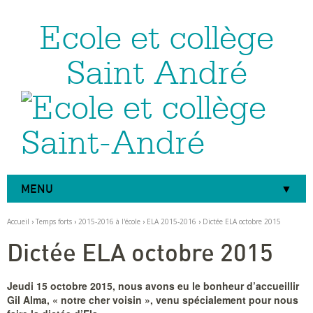
Ecole et collège
Aller
Outils
au
personnels
contenu.
|
Saint André
Aller
à
la
navigation
MENU
Accueil
›
Temps forts
›
2015-2016 à l'école
›
ELA 2015-2016
›
Dictée ELA octobre 2015
Dictée ELA octobre 2015
Jeudi 15 octobre 2015, nous avons eu le bonheur d’accueillir
Gil Alma, « notre cher voisin », venu spécialement pour nous