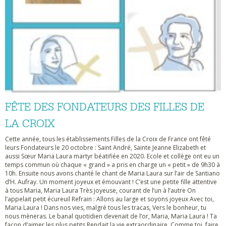
FÊTE DES FONDATEURS DES FILLES DE
LA CROIX
Cette année, tous les établissements Filles de la Croix de France ont fêté
leurs Fondateurs le 20 octobre : Saint André, Sainte Jeanne Elizabeth et
aussi Sœur Maria Laura martyr béatifiée en 2020. Ecole et collège ont eu un
temps commun où chaque « grand » a pris en charge un « petit » de 9h30 à
10h. Ensuite nous avons chanté le chant de Maria Laura sur l’air de Santiano
d’H. Aufray. Un moment joyeux et émouvant ! C’est une petite fille attentive
à tous Maria, Maria Laura Très joyeuse, courant de l’un à l’autre On
l’appelait petit écureuil Refrain : Allons au large et soyons joyeux Avec toi,
Maria Laura ! Dans nos vies, malgré tous les tracas, Vers le bonheur, tu
nous mèneras. Le banal quotidien devenait de l’or, Maria, Maria Laura ! Ta
façon d’aimer les plus petits Rendait la vie extraordinaire. Comme toi, faire