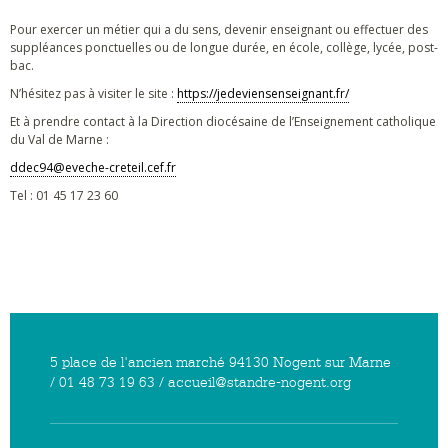
Pour exercer un métier qui a du sens, devenir enseignant ou effectuer des
suppléances ponctuelles ou de longue durée, en école, collège, lycée, post-
bac.
N’hésitez pas à visiter le site :
https://jedeviensenseignant.fr/
Et à prendre contact à la Direction diocésaine de l’Enseignement catholique
du Val de Marne :
ddec94@eveche-creteil.cef.fr
Tel : 01 45 17 23 60
5 place de l'ancien marché 94130 Nogent sur Marne
/ 01 48 73 19 63 / accueil@standre-nogent.org