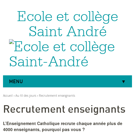
Ecole et collège
Aller
Outils
au
personnels
contenu.
|
Saint André
Aller
à
la
navigation
MENU
Accueil
›
Au fil des jours
›
Recrutement enseignants
Recrutement enseignants
L’Enseignement Catholique recrute chaque année plus de
4000 enseignants, pourquoi pas vous ?