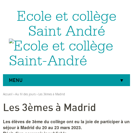
Ecole et collège
Aller
Outils
au
personnels
contenu.
|
Saint André
Aller
à
la
navigation
MENU
Accueil
›
Au fil des jours
›
Les 3èmes à Madrid
Les 3èmes à Madrid
Les élèves de 3ème du collège ont eu la joie de participer à un
séjour à Madrid du 20 au 23 mars 2023.