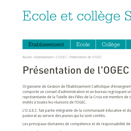
Ecole et collège 
Aller
Outils
au
personnels
contenu.
|
Aller
à
la
navigation
Etablissement
Ecole
Collège
Accueil
›
Etablissement
›
L'OGEC
›
Présentation de l'OGEC
Présentation de l'OGEC
Organisme de Gestion de l’Etablissement Catholique d’enseignemen
comporte un conseil d’administration et un bureau regroupant un p
représentante de la Tutelle des Filles de la Croix est membre de 
invités à toutes les réunions de l’OGEC.
L’O.G.E.C. fait partie intégrante de la communauté éducative et d
pastoral au service des jeunes qui lui sont confiés.
Les principaux domaines de compétence et de responsabilité de 