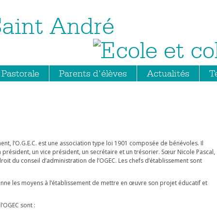
Saint André
Pastorale
Parents d'élèves
Actualités
T
t, l‘O.G.E.C. est une association type loi 1901 composée de bénévoles. Il
résident, un vice président, un secrétaire et un trésorier. Sœur Nicole Pascal,
droit du conseil d’administration de l’OGEC. Les chefs d’établissement sont
onne les moyens à l’établissement de mettre en œuvre son projet éducatif et
l’OGEC sont :