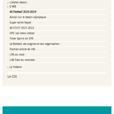
L'atelier dessin
L' A.S
AS Football 2023-2024
Aviron sur le bassin olympique
Super sortie Kayak
AS FOOT 2021-2022
EPS: Les relais vitesse
Timer Sprint en EPS
Le football, ses origines et son organisation
Premier article de l'AS
L'AS du midi
L'AS Foot du mercredi
Le théâtre
Le CDI