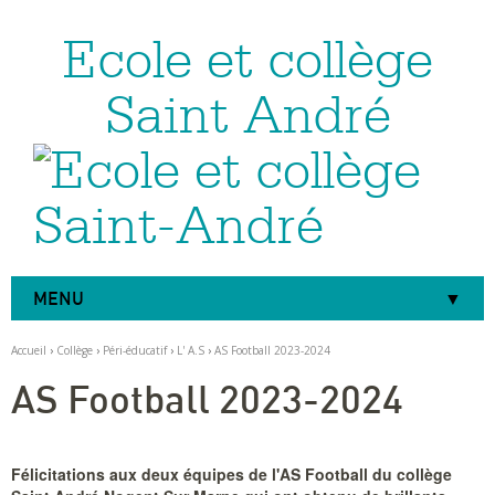
Ecole et collège
Aller
Outils
au
personnels
contenu.
|
Saint André
Aller
à
la
navigation
MENU
Accueil
›
Collège
›
Péri-éducatif
›
L' A.S
›
AS Football 2023-2024
AS Football 2023-2024
Félicitations aux deux équipes de l'AS Football du collège