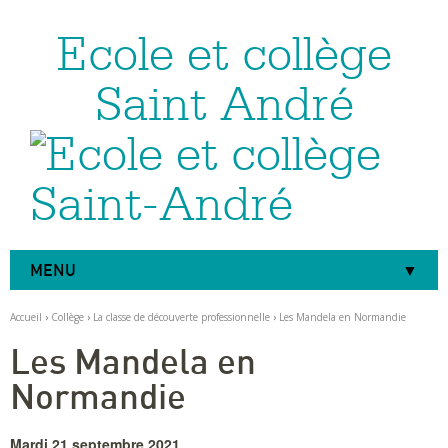
Ecole et collège
Aller
Outils
au
personnels
contenu.
|
Saint André
Aller
à
la
navigation
MENU
Accueil
›
Collège
›
La classe de découverte professionnelle
›
Les Mandela en Normandie
Les Mandela en
Normandie
Mardi 21 septembre 2021