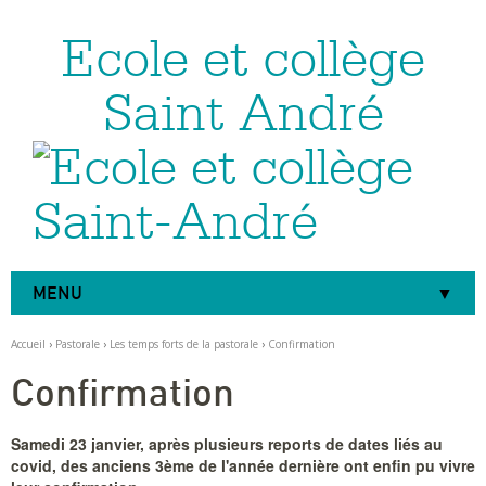
Ecole et collège
Aller
Outils
au
personnels
contenu.
|
Saint André
Aller
à
la
navigation
MENU
Accueil
›
Pastorale
›
Les temps forts de la pastorale
›
Confirmation
Confirmation
Samedi 23 janvier, après plusieurs reports de dates liés au
covid, des anciens 3ème de l'année dernière ont enfin pu vivre